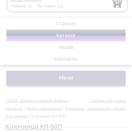
Товаров:
0
На сумму:
0
р.
Главная
Каталог
Акции
Контакты
Меню
СИАМ, фабрика мягкой мебели
/
Следующий товар
Каталог
/
Акции партнёров
/
Ключницы, пенальницы, ящики
для ключей
/
Ключница КЛ-50П
Ключница КЛ-50П