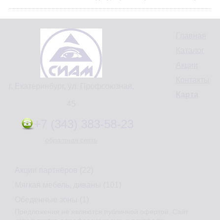
Главная
Каталог
Акции
Контакты
г. Екатеринбург, ул. Профсоюзная,
Карта
45
+7 (343) 383-58-23
обратная связь
Акции партнёров (22)
Мягкая мебель, диваны (101)
Обеденные зоны (1)
Предложения не являются публичной офертой. Сайт