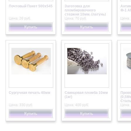
Почтовый Пакет 500х545
Заготовка для
Антим
пломбировочного
Ф-1 А
стержня 10мм. (латунь)
Цена: 26 руб.
Цена: 70 руб.
Цена: 
Купить
Купить
Сургучная печать 40мм
Свинцовая пломба 10мм
Прово
(1кг)
(0,5М
Стал
Цена: 330 руб.
Цена: 400 руб.
Цена: 
Купить
Купить