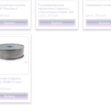
агнитная пломба
Пломбировочная
Свинцовая плом
М "Контраст"
проволока Спираль (
сталь/сталь) 0,5мм, 100
80 руб.
м
Цена: 240 руб.
Цена: 280 руб.
Купить
Купить
Купить
лока Спираль
м, 250М) Сталь /
ь
550 руб.
Купить