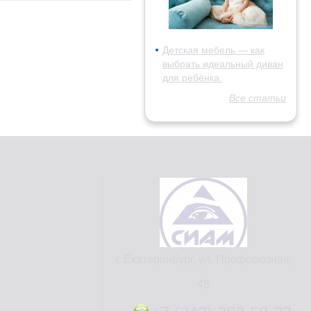
Детская мебель — как
выбрать идеальный диван
для ребёнка.
Все статьи
г. Екатеринбург, ул. Профсоюзная,
45