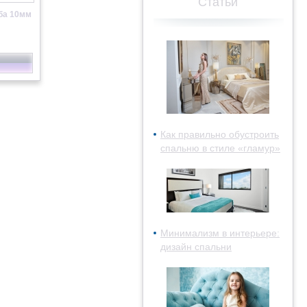
Статьи
ба 10мм
Как правильно обустроить
спальню в стиле «гламур»
Минимализм в интерьере:
дизайн спальни